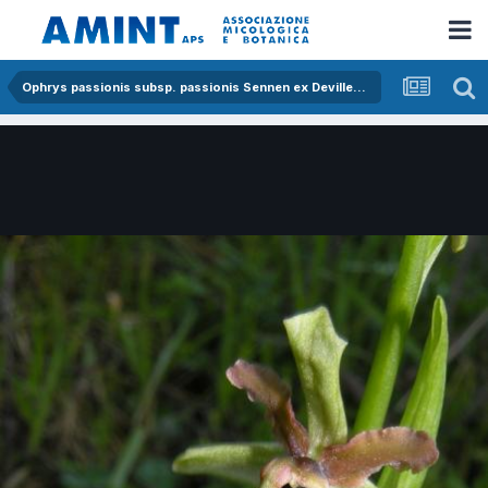
Ophrys passionis subsp. passionis Sennen ex Devillers-Tersch. & Devillers x ophrys exaltata subsp. morisii (Martelli) Del Prete