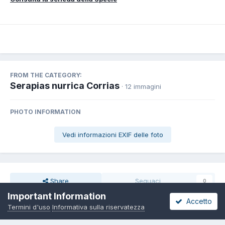
FROM THE CATEGORY:
Serapias nurrica Corrias
· 12 immagini
PHOTO INFORMATION
Vedi informazioni EXIF delle foto
Share
Seguaci
0
Important Information
Accetto
Termini d'uso
Informativa sulla riservatezza
Non ci sono commenti da visualizzare.