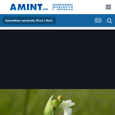
Spiranthes aestivalis (Poir.) Rich.