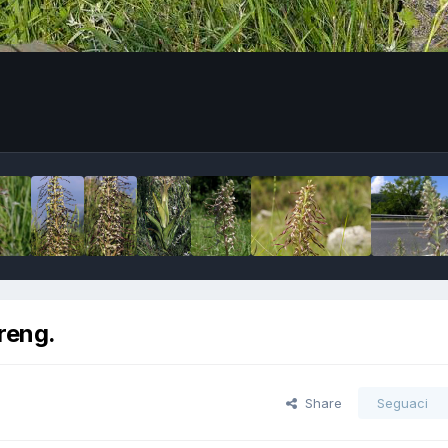
reng.
Share
Seguaci