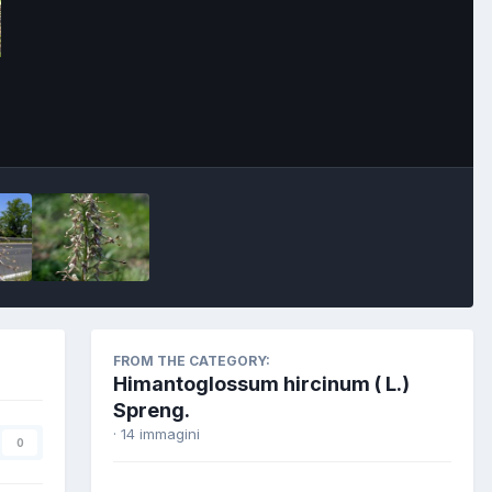
FROM THE CATEGORY:
Himantoglossum hircinum ( L.)
Spreng.
· 14 immagini
0