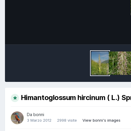
Himantoglossum hircinum ( L.) Sp
Da
bonni
3 Marzo 2012
2998 visite
View bonni's images