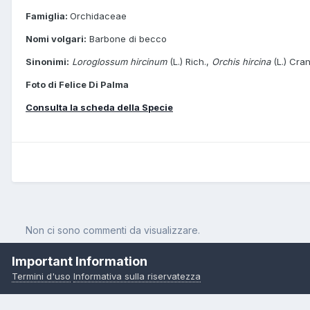
Famiglia:
Orchidaceae
Nomi volgari:
Barbone di becco
Sinonimi:
Loroglossum hircinum
(L.) Rich.,
Orchis hircina
(L.) Cra
Foto di Felice Di Palma
Consulta la scheda della Specie
Non ci sono commenti da visualizzare.
Important Information
Termini d'uso
Informativa sulla riservatezza
Pagina Iniziale
Orchidee
Himantoglossum hircinum ( L.) Spreng.