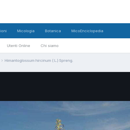
ioni
Micologia
Botanica
MicoEnciclopedia
Utenti Online
Chi siamo
Himantoglossum hircinum ( L.) Spreng.