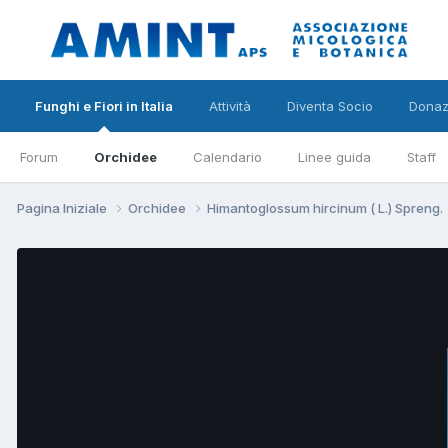
Funghi e Fiori in Italia
Attività
Diventa Socio
Donaz
Forum
Orchidee
Calendario
Linee guida
Staff
Pagina Iniziale
Orchidee
Himantoglossum hircinum ( L.) Spreng.