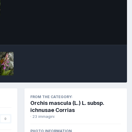
FROM THE CATEGORY:
Orchis mascula (L.) L. subsp.
ichnusae Corrias
· 23 immagini
0
PHOTO INFORMATION