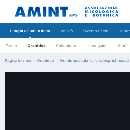
Funghi e Fiori in Italia
Attività
Diventa Socio
Donaz
Forum
Orchidee
Calendario
Linee guida
Staff
Pagina Iniziale
Orchidee
Orchis mascula (L.) L. subsp. ichnusae