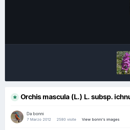
Orchis mascula (L.) L. subsp. ich
Da
bonni
7 Marzo 2012
2580 visite
View bonni's images