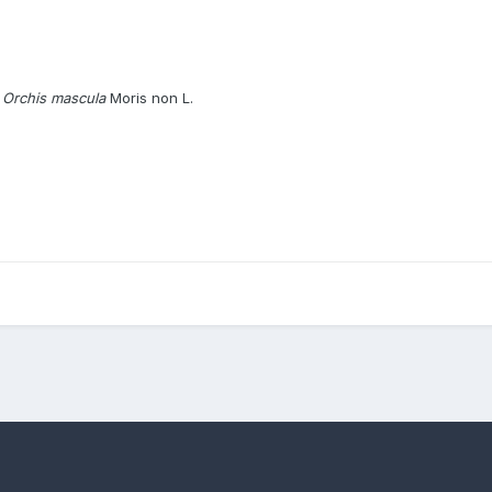
,
Orchis mascula
Moris non L.
 Corrias
Orchis mascula (L.) L. subsp. ichnusae Corrias