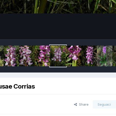
nusae Corrias
Share
Seguaci