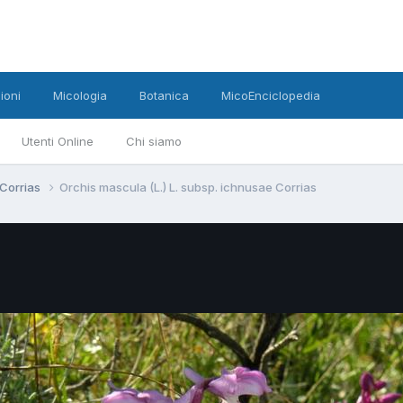
ioni
Micologia
Botanica
MicoEnciclopedia
Utenti Online
Chi siamo
 Corrias
Orchis mascula (L.) L. subsp. ichnusae Corrias