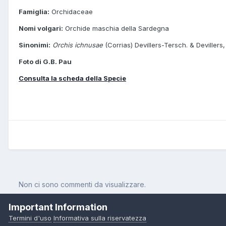
Famiglia:
Orchidaceae
Nomi volgari:
Orchide maschia della Sardegna
Sinonimi:
Orchis ichnusae
(Corrias) Devillers-Tersch. & Devillers
Foto di G.B. Pau
Consulta la scheda della Specie
Non ci sono commenti da visualizzare.
Important Information
Termini d'uso
Informativa sulla riservatezza
Pagina Iniziale
Orchidee
Orchis mascula (L.) L. subsp. ichnusae