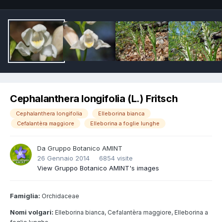
Cephalanthera longifolia (L.) Fritsch
Cephalanthera longifolia
Elleborina bianca
Cefalantèra maggiore
Elleborina a foglie lunghe
Da
Gruppo Botanico AMINT
26 Gennaio 2014
6854 visite
View Gruppo Botanico AMINT's images
Famiglia:
Orchidaceae
Nomi volgari:
Elleborina bianca, Cefalantèra maggiore, Elleborina a