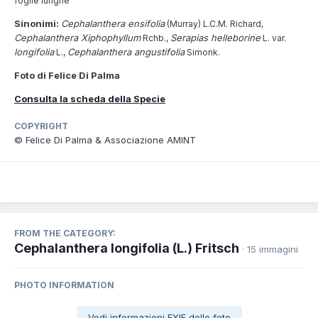
foglie lunghe
Sinonimi:
Cephalanthera ensifolia
(Murray) L.C.M. Richard,
Cephalanthera Xiphophyllum
Serapias helleborine
Rchb.,
L. var.
longifolia
Cephalanthera angustifolia
L.,
Simonk.
Foto di Felice Di Palma
Consulta la scheda della Specie
COPYRIGHT
© Felice Di Palma & Associazione AMINT
FROM THE CATEGORY:
Cephalanthera longifolia (L.) Fritsch
· 15 immagini
PHOTO INFORMATION
Vedi informazioni EXIF delle foto