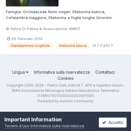
Famiglia: Orchidaceae Nomi volgari: Elleborina bianca,
Cefalantèra maggiore, Elleborina a foglie lunghe Sinonimi:
Cephalanthera ensifolia (Murray) L.C.M. Richard, Cephalanthera
© Felice Di Palma & Associazione AMINT
Xiphophyllum Rchb., Serapias helleborine L. var. longifolia L.,
Cephalanthera angustifolia Simonk. Foto di Felice Di Pal...
26 Gennaio 2014
(e 2 in più)
Cephalanthera longifolia
Elleborina bianca
Lingua
Informativa sulla riservatezza
Contattaci
Cookies
Copyright 2000-2026 – Pietro Curti, A.M.I.N.T. APS e rispettivi Autori –
IBAN Associazione Micologica Italiana Naturalistica Telematica
IT46R0760113300000029011061
Powered by Invision Community
Important Information
Accetto
Termini d'uso
Informativa sulla riservatezza