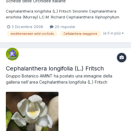
Schede delle Orchidee Italiane
Cephalanthera longifolia (L.) Fritsch Sinonimi Cephalanthera
ensifolia (Murray) L.C.M. Richard Cephalanthera Xiphophyllum
Rchb. Serapias helleborine L. var. longifolia L. Cephalanthera
3 Dicembre 2008
20 risposte
angustifolia Simonk. Tassonomia Regno: Plantae Divisione:
(e 5 in più)
mediterranean wild orchids
Cefalantera maggiore
Magnoliophyta Classe: Liliopsida Ordine: Orchidales Fam...
Cephalanthera longifolia (L.) Fritsch
Gruppo Botanico AMINT
ha postato una immagine della
galleria nell'area
Cephalanthera longifolia (L.) Fritsch