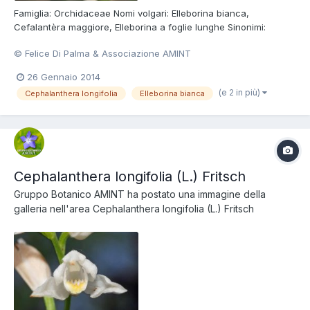
Famiglia: Orchidaceae Nomi volgari: Elleborina bianca,
Cefalantèra maggiore, Elleborina a foglie lunghe Sinonimi:
Cephalanthera ensifolia (Murray) L.C.M. Richard, Cephalanthera
© Felice Di Palma & Associazione AMINT
Xiphophyllum Rchb., Serapias helleborine L. var. longifolia L.,
Cephalanthera angustifolia Simonk. Foto di Felice Di Pal...
26 Gennaio 2014
(e 2 in più)
Cephalanthera longifolia
Elleborina bianca
Cephalanthera longifolia (L.) Fritsch
Gruppo Botanico AMINT
ha postato una immagine della
galleria nell'area
Cephalanthera longifolia (L.) Fritsch