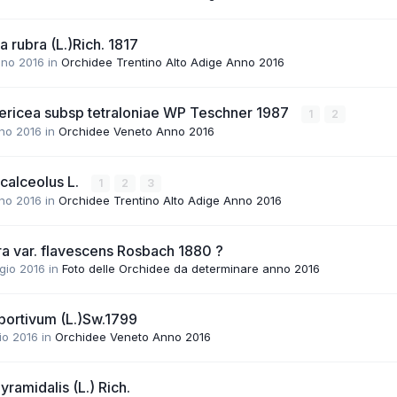
 rubra (L.)Rich. 1817
gno 2016
in
Orchidee Trentino Alto Adige Anno 2016
ericea subsp tetraloniae WP Teschner 1987
1
2
no 2016
in
Orchidee Veneto Anno 2016
calceolus L.
1
2
3
no 2016
in
Orchidee Trentino Alto Adige Anno 2016
ra var. flavescens Rosbach 1880 ?
gio 2016
in
Foto delle Orchidee da determinare anno 2016
ortivum (L.)Sw.1799
io 2016
in
Orchidee Veneto Anno 2016
ramidalis (L.) Rich.