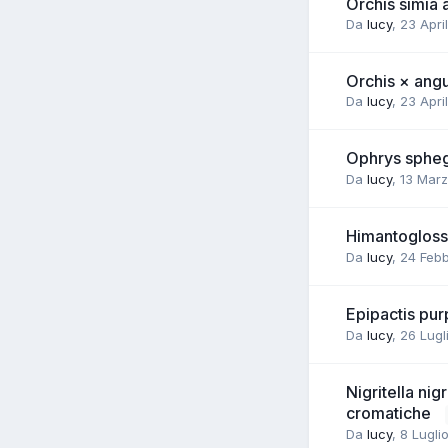
Orchis simia
Da
lucy
,
23 Apri
Orchis × angu
Da
lucy
,
23 Apri
Ophrys spheg
Da
lucy
,
13 Marz
Himantogloss
Da
lucy
,
24 Febb
Epipactis pu
Da
lucy
,
26 Lugl
Nigritella nig
cromatiche
Da
lucy
,
8 Lugli