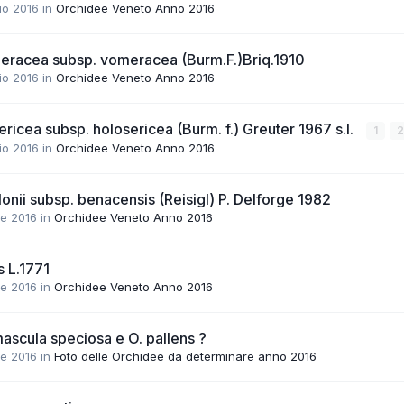
io 2016
in
Orchidee Veneto Anno 2016
eracea subsp. vomeracea (Burm.F.)Briq.1910
io 2016
in
Orchidee Veneto Anno 2016
ricea subsp. holosericea (Burm. f.) Greuter 1967 s.l.
1
2
io 2016
in
Orchidee Veneto Anno 2016
onii subsp. benacensis (Reisigl) P. Delforge 1982
le 2016
in
Orchidee Veneto Anno 2016
s L.1771
le 2016
in
Orchidee Veneto Anno 2016
 mascula speciosa e O. pallens ?
le 2016
in
Foto delle Orchidee da determinare anno 2016