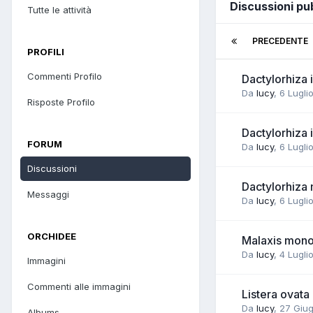
Discussioni pub
Tutte le attività
PRECEDENTE
PROFILI
Commenti Profilo
Dactylorhiza
Da
lucy
,
6 Lugli
Risposte Profilo
Dactylorhiza 
FORUM
Da
lucy
,
6 Lugli
Discussioni
Dactylorhiza 
Messaggi
Da
lucy
,
6 Lugli
ORCHIDEE
Malaxis mono
Da
lucy
,
4 Lugli
Immagini
Commenti alle immagini
Listera ovata 
Da
lucy
,
27 Giu
Albums