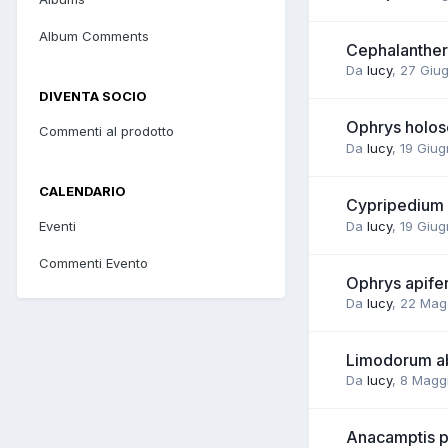
Album Comments
Cephalanthera
Da
lucy
,
27 Giu
DIVENTA SOCIO
Ophrys holos
Commenti al prodotto
Da
lucy
,
19 Giug
CALENDARIO
Cypripedium 
Eventi
Da
lucy
,
19 Giug
Commenti Evento
Ophrys apife
Da
lucy
,
22 Mag
Limodorum ab
Da
lucy
,
8 Magg
Anacamptis py