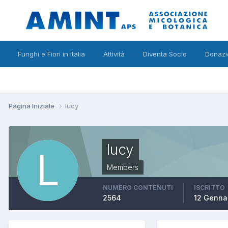
Funghi e Fiori in Italia
Attività
Diventa Socio
Donazi
Pagina Iniziale
lucy
lucy
Members
NUMERO CONTENUTI
ISCRITTO
2564
12 Genna