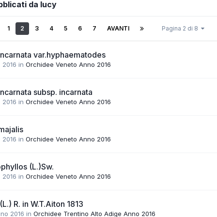
blicati da lucy
1
2
3
4
5
6
7
AVANTI
Pagina 2 di 8
 incarnata var.hyphaematodes
o 2016
in
Orchidee Veneto Anno 2016
incarnata subsp. incarnata
o 2016
in
Orchidee Veneto Anno 2016
majalis
o 2016
in
Orchidee Veneto Anno 2016
phyllos (L.)Sw.
o 2016
in
Orchidee Veneto Anno 2016
(L.) R. in W.T.Aiton 1813
gno 2016
in
Orchidee Trentino Alto Adige Anno 2016