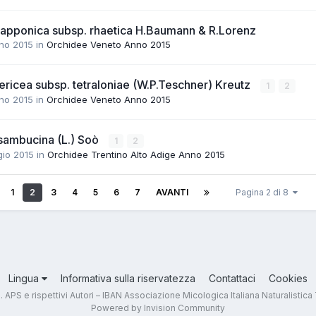
 lapponica subsp. rhaetica H.Baumann & R.Lorenz
no 2015
in
Orchidee Veneto Anno 2015
ricea subsp. tetraloniae (W.P.Teschner) Kreutz
1
2
no 2015
in
Orchidee Veneto Anno 2015
 sambucina (L.) Soò
1
2
io 2015
in
Orchidee Trentino Alto Adige Anno 2015
1
2
3
4
5
6
7
AVANTI
Pagina 2 di 8
Lingua
Informativa sulla riservatezza
Contattaci
Cookies
.T. APS e rispettivi Autori – IBAN Associazione Micologica Italiana Naturali
Powered by Invision Community