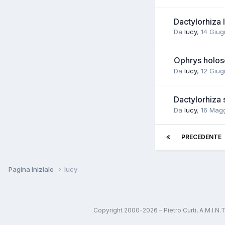
Dactylorhiza
Da
lucy
,
14 Giug
Ophrys holose
Da
lucy
,
12 Giug
Dactylorhiza
Da
lucy
,
16 Magg
PRECEDENTE
Pagina Iniziale
lucy
Copyright 2000-2026 – Pietro Curti, A.M.I.N