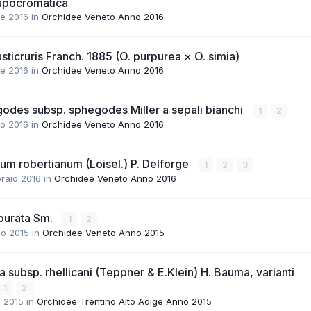
 apocromatica
le 2016
in
Orchidee Veneto Anno 2016
sticruris Franch. 1885 (O. purpurea × O. simia)
le 2016
in
Orchidee Veneto Anno 2016
odes subsp. sphegodes Miller a sepali bianchi
1
2
o 2016
in
Orchidee Veneto Anno 2016
um robertianum (Loisel.) P. Delforge
1
2
3
raio 2016
in
Orchidee Veneto Anno 2016
rpurata Sm.
1
2
io 2015
in
Orchidee Veneto Anno 2015
ra subsp. rhellicani (Teppner & E.Klein) H. Bauma, varianti
1
2
o 2015
in
Orchidee Trentino Alto Adige Anno 2015