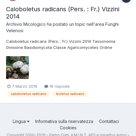
Caloboletus radicans (Pers. : Fr.) Vizzini
2014
Archivio Micologico
ha postato un topic nell'area
Funghi
Velenosi
Caloboletus radicans (Pers. : Fr.) Vizzini 2014 Tassonomia
Divisione Basidiomycota Classe Agaricomycetes Ordine
Boletales Famiglia Boletaceae Nome italiano Boleto bianco.
Sinonimi Boletus radicans Pers. : Fr. 1801 Boletus albidus Roques
1841 Boletus candicans sensu auc...
7 Marzo 2016
18 risposte
caloboletus radicans
boletus radicans
Lingua
Informativa sulla riservatezza
Contattaci
Cookies
Copyright 2000-2026 – Pietro Curti, A.M.I.N.T. APS e rispettivi Autori –