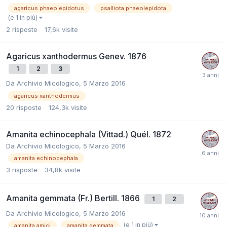
agaricus phaeolepidotus
psalliota phaeolepidota
(e 1 in più)
2
risposte
17,6k
visite
Agaricus xanthodermus Genev. 1876
1
2
3
Da
Archivio Micologico
,
5 Marzo 2016
agaricus xanthodermus
20
risposte
124,3k
visite
Amanita echinocephala (Vittad.) Quél. 1872
Da
Archivio Micologico
,
5 Marzo 2016
amanita echinocephala
3
risposte
34,8k
visite
Amanita gemmata (Fr.) Bertill. 1866
1
2
Da
Archivio Micologico
,
5 Marzo 2016
(e 1 in più)
amanita amici
amanita gemmata