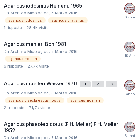
Agaricus iodosmus Heinem. 1965
Da
Archivio Micologico
,
5 Marzo 2016
agaricus iodosmus
agaricus pilatianus
1
risposta
28,4k
visite
Agaricus menieri Bon 1981
Da
Archivio Micologico
,
5 Marzo 2016
agaricus menieri
6
risposte
27,7k
visite
Agaricus moelleri Wasser 1976
1
2
3
Da
Archivio Micologico
,
5 Marzo 2016
agaricus praeclaresquamosus
agaricus moelleri
21
risposte
71,7k
visite
Agaricus phaeolepidotus (F.H. Møller) F.H. Møller
1952
Da
Archivio Micologico
,
5 Marzo 2016