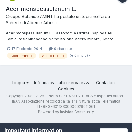
Acer monspessulanum L.
Gruppo Botanico AMINT
ha postato un topic nell'area
Schede di Alberi e Arbusti
Acer monspessulanum L. Tassonomia Ordine: Sapindales
Famiglia: Sapindaceae Nome italiano Acero minore, Acero
trilobo, Acero spino, Cestuccio. Foto e descrizione Pianta
17 Febbraio 2014
9 risposte
legnosa o alberello cespitoso alto fino a 5-6 m; corteccia grigio
(e 6 in più)
Acero minore
Acero trilobo
cenere e liscia nei rami più giovani, ra...
Lingua
Informativa sulla riservatezza
Contattaci
Cookies
Copyright 2000-2026 – Pietro Curti, A.M.I.N.T. APS e rispettivi Autori –
IBAN Associazione Micologica Italiana Naturalistica Telematica
IT46R0760113300000029011061
Powered by Invision Community
Important Information