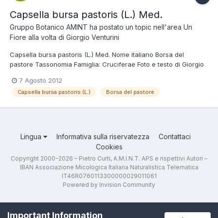
Capsella bursa pastoris (L.) Med.
Gruppo Botanico AMINT
ha postato un topic nell'area
Un
Fiore alla volta di Giorgio Venturini
Capsella bursa pastoris (L.) Med. Nome italiano Borsa del
pastore Tassonomia Famiglia: Cruciferae Foto e testo di Giorgio
Venturini Crucifera – 5-50 cm, foglie profondamente pennate, in
7 Agosto 2012
rosette basali. Le foglie del fusto sono lanceloate e avvolgono il
Capsella bursa pastoris (L.)
Borsa del pastore
fusto all’origine. Fiori bianchi...
Lingua
Informativa sulla riservatezza
Contattaci
Cookies
Copyright 2000-2026 – Pietro Curti, A.M.I.N.T. APS e rispettivi Autori –
IBAN Associazione Micologica Italiana Naturalistica Telematica
IT46R0760113300000029011061
Powered by Invision Community
Important Information