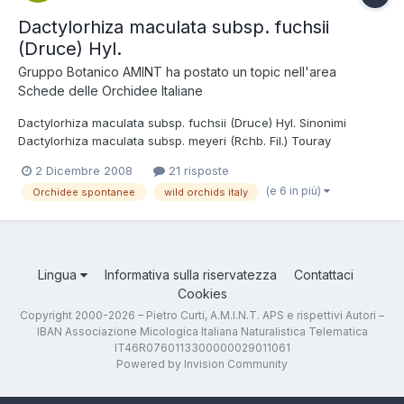
Dactylorhiza maculata subsp. fuchsii
(Druce) Hyl.
Gruppo Botanico AMINT
ha postato un topic nell'area
Schede delle Orchidee Italiane
Dactylorhiza maculata subsp. fuchsii (Druce) Hyl. Sinonimi
Dactylorhiza maculata subsp. meyeri (Rchb. Fil.) Touray
Dactylorhiza meyeri (Rchb. Fil.) Aver. Orchis fuchsii Druce
2 Dicembre 2008
21 risposte
Tassonomia Regno: Plantae Divisione: Magnoliophyta Classe:
(e 6 in più)
Orchidee spontanee
wild orchids italy
Liliopsida Ordine: Orchidales Famiglia: Orchidaceae Nome italia...
Lingua
Informativa sulla riservatezza
Contattaci
Cookies
Copyright 2000-2026 – Pietro Curti, A.M.I.N.T. APS e rispettivi Autori –
IBAN Associazione Micologica Italiana Naturalistica Telematica
IT46R0760113300000029011061
Powered by Invision Community