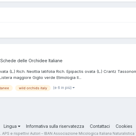
a
Schede delle Orchidee Italiane
ovata (L.) Rich. Neottia latifolia Rich. Epipactis ovata (L.) Crantz Tasso
stera maggiore Giglio verde Etimologia Il...
(e 6 in più)
tanee
wild orchids italy
Lingua
Informativa sulla riservatezza
Contattaci
Cookies
.T. APS e rispettivi Autori – IBAN Associazione Micologica Italiana Naturali