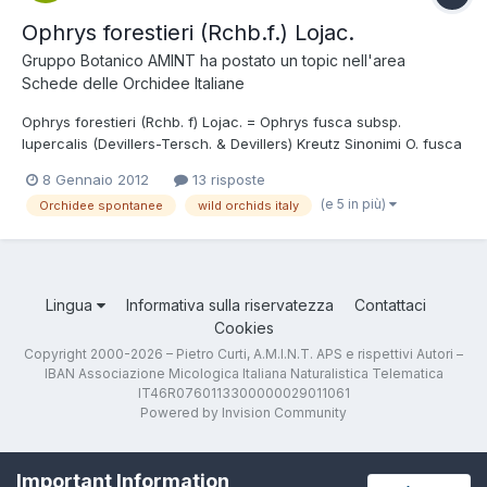
Ophrys forestieri (Rchb.f.) Lojac.
Gruppo Botanico AMINT
ha postato un topic nell'area
Schede delle Orchidee Italiane
Ophrys forestieri (Rchb. f) Lojac. = Ophrys fusca subsp.
lupercalis (Devillers-Tersch. & Devillers) Kreutz Sinonimi O. fusca
Link subsp. iricolor Desf. var. forestieri Rchb.f. O. lupercalis
8 Gennaio 2012
13 risposte
Devillers-Tersch. & Devillers Tassonomia Regno: Plantae
(e 5 in più)
Orchidee spontanee
wild orchids italy
Divisione: Magnoliophyta Classe: Liliopsida...
Lingua
Informativa sulla riservatezza
Contattaci
Cookies
Copyright 2000-2026 – Pietro Curti, A.M.I.N.T. APS e rispettivi Autori –
IBAN Associazione Micologica Italiana Naturalistica Telematica
IT46R0760113300000029011061
Powered by Invision Community
Important Information