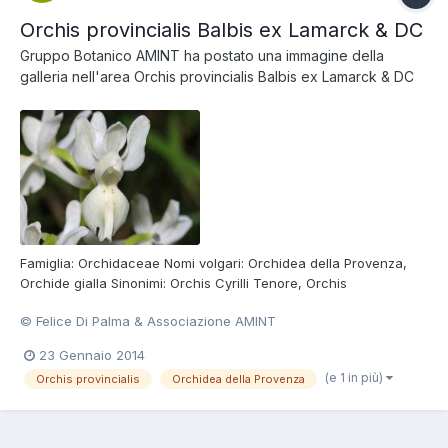
Orchis provincialis Balbis ex Lamarck & DC
Gruppo Botanico AMINT
ha postato una immagine della
galleria nell'area
Orchis provincialis Balbis ex Lamarck & DC
Famiglia: Orchidaceae Nomi volgari: Orchidea della Provenza,
Orchide gialla Sinonimi: Orchis Cyrilli Tenore, Orchis
leucostachys Grisebach Foto di Felice Di Palma Consulta la
© Felice Di Palma & Associazione AMINT
scheda della Specie
23 Gennaio 2014
(e 1 in più)
Orchis provincialis
Orchidea della Provenza