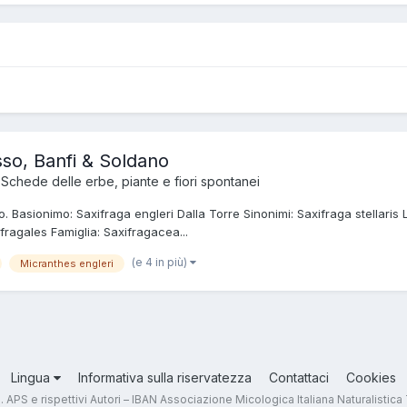
sso, Banfi & Soldano
a
Schede delle erbe, piante e fiori spontanei
 Basionimo: Saxifraga engleri Dalla Torre Sinonimi: Saxifraga stellaris L.
fragales Famiglia: Saxifragacea...
(e 4 in più)
Micranthes engleri
Lingua
Informativa sulla riservatezza
Contattaci
Cookies
.T. APS e rispettivi Autori – IBAN Associazione Micologica Italiana Naturali