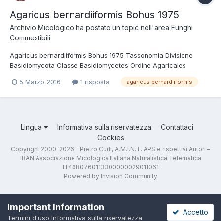
Agaricus bernardiiformis Bohus 1975
Archivio Micologico
ha postato un topic nell'area
Funghi
Commestibili
Agaricus bernardiiformis Bohus 1975 Tassonomia Divisione
Basidiomycota Classe Basidiomycetes Ordine Agaricales
Famiglia Agaricaceae Genere Agaricus Sottogenere Agaricus
5 Marzo 2016
1 risposta
agaricus bernardiiformis
Sezione Chitonioides Etimologia L'epiteto Agaricus deriva dal
greco αγαρικόν = fungo degli Agari; perché s...
Lingua
Informativa sulla riservatezza
Contattaci
Cookies
Copyright 2000-2026 – Pietro Curti, A.M.I.N.T. APS e rispettivi Autori –
IBAN Associazione Micologica Italiana Naturalistica Telematica
IT46R0760113300000029011061
Powered by Invision Community
Important Information
Accetto
Termini d'uso
Informativa sulla riservatezza