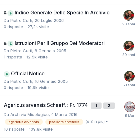
Indice Generale Delle Specie In Archivio
Da
Pietro Curti
,
26 Luglio 2006
0
risposte
27,2k
visite
Istruzioni Per Il Gruppo Dei Moderatori
Da
Pietro Curti
,
8 Gennaio 2005
1
risposta
12,5k
visite
Official Notice
Da
Pietro Curti
,
16 Gennaio 2005
0
risposte
19,9k
visite
Agaricus arvensis Schaeff. : Fr. 1774
1
2
Da
Archivio Micologico
,
4 Marzo 2016
(e 3 in più)
agaricus arvensis
psalliota arvensis
10
risposte
109,8k
visite