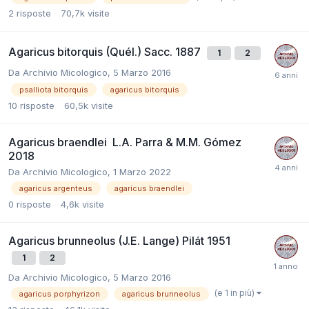
2
risposte
70,7k
visite
Agaricus bitorquis (Quél.) Sacc. 1887
1
2
Da
Archivio Micologico
,
5 Marzo 2016
psalliota bitorquis
agaricus bitorquis
10
risposte
60,5k
visite
Agaricus braendlei L.A. Parra & M.M. Gómez
2018
Da
Archivio Micologico
,
1 Marzo 2022
agaricus argenteus
agaricus braendlei
0
risposte
4,6k
visite
Agaricus brunneolus (J.E. Lange) Pilát 1951
1
2
Da
Archivio Micologico
,
5 Marzo 2016
(e 1 in più)
agaricus porphyrizon
agaricus brunneolus