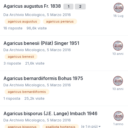
Agaricus augustus Fr. 1838
1
2
Da
Archivio Micologico
,
5 Marzo 2016
agaricus augustus
agaricus perrarus
16
risposte
96,6k
visite
Agaricus benesii (Pilát) Singer 1951
Da
Archivio Micologico
,
5 Marzo 2016
agaricus benesii
3
risposte
21,6k
visite
Agaricus bernardiiformis Bohus 1975
Da
Archivio Micologico
,
5 Marzo 2016
agaricus bernardiiformis
1
risposta
25,2k
visite
Agaricus bisporus (J.E. Lange) Imbach 1946
Da
Archivio Micologico
,
5 Marzo 2016
(e 1 in più)
agaricus bisporus
psalliota hortensis