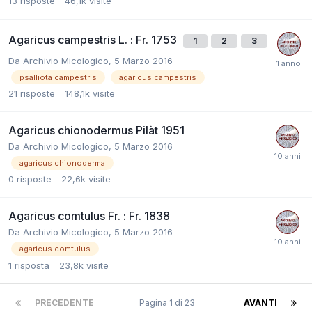
13
risposte
46,1k
visite
Agaricus campestris L. : Fr. 1753
1
2
3
Da
Archivio Micologico
,
5 Marzo 2016
psalliota campestris
agaricus campestris
21
risposte
148,1k
visite
Agaricus chionodermus Pilàt 1951
Da
Archivio Micologico
,
5 Marzo 2016
agaricus chionoderma
0
risposte
22,6k
visite
Agaricus comtulus Fr. : Fr. 1838
Da
Archivio Micologico
,
5 Marzo 2016
agaricus comtulus
1
risposta
23,8k
visite
PRECEDENTE
Pagina 1 di 23
AVANTI