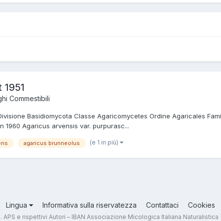
t 1951
hi Commestibili
a Divisione Basidiomycota Classe Agaricomycetes Ordine Agaricales Fa
n 1960 Agaricus arvensis var. purpurasc...
(e 1 in più)
ens
agaricus brunneolus
Lingua
Informativa sulla riservatezza
Contattaci
Cookies
.T. APS e rispettivi Autori – IBAN Associazione Micologica Italiana Naturali