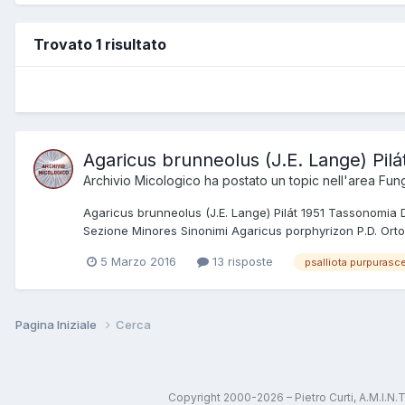
Trovato 1 risultato
Agaricus brunneolus (J.E. Lange) Pilá
Archivio Micologico
ha postato un topic nell'area
Fung
Agaricus brunneolus (J.E. Lange) Pilát 1951 Tassonomi
Sezione Minores Sinonimi Agaricus porphyrizon P.D. Orto
5 Marzo 2016
13 risposte
psalliota purpurasc
Pagina Iniziale
Cerca
Copyright 2000-2026 – Pietro Curti, A.M.I.N