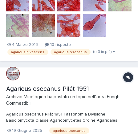
4 Marzo 2016
10 risposte
(e 3 in più)
agaricus nivescens
agaricus osecanus
Agaricus osecanus Pilát 1951
Archivio Micologico
ha postato un topic nell'area
Funghi
Commestibili
Agaricus osecanus Pilát 1951 Tassonomia Divisione
Basidiomycota Classe Agaricomycetes Ordine Agaricales
Famiglia Agaricaceae Regione Umbria. Novembre 2023. Foto di
19 Giugno 2025
agaricus osecanus
Tomaso Lezzi. Spore(5,7) 6,0-7,4 (8,5) × (3,9) 4,2-5,2 (5,4) µm;