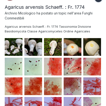
Agaricus arvensis Schaeff. : Fr. 1774
Archivio Micologico
ha postato un topic nell'area
Funghi
Commestibili
Agaricus arvensis Schaeff. : Fr. 1774 Tassonomia Divisione
Basidiomycota Classe Agaricomycetes Ordine Agaricales
Famiglia Agaricaceae Genere Agaricus Sottogenere Agaricus
Sezione Arvenses Nome italiano Prataiolo maggiore Sinonimi
Agaricus nivescens (F.H. Møller) F.H....