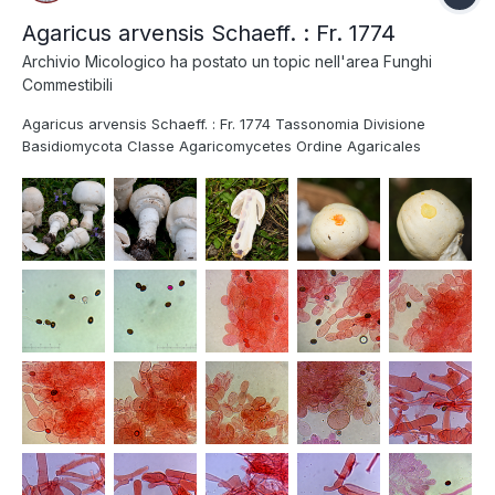
Agaricus arvensis Schaeff. : Fr. 1774
Archivio Micologico
ha postato un topic nell'area
Funghi
Commestibili
Agaricus arvensis Schaeff. : Fr. 1774 Tassonomia Divisione
Basidiomycota Classe Agaricomycetes Ordine Agaricales
Famiglia Agaricaceae Genere Agaricus Sottogenere Agaricus
Sezione Arvenses Nome italiano Prataiolo maggiore Sinonimi
Agaricus nivescens (F.H. Møller) F.H....