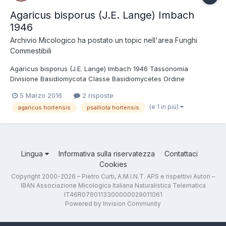
Agaricus bisporus (J.E. Lange) Imbach
1946
Archivio Micologico
ha postato un topic nell'area
Funghi
Commestibili
Agaricus bisporus (J.E. Lange) Imbach 1946 Tassonomia
Divisione Basidiomycota Classe Basidiomycetes Ordine
Agaricales Famiglia Agaricaceae Genere Agaricus Sottogenere
5 Marzo 2016
2 risposte
Agaricus Sezione Bivelares Sinonimi Psalliota hortensis (Cooke)
(e 1 in più)
agaricus hortensis
psalliota hortensis
J.E. Lange 1926 Agaricus hortensis (Cooke...
Lingua
Informativa sulla riservatezza
Contattaci
Cookies
Copyright 2000-2026 – Pietro Curti, A.M.I.N.T. APS e rispettivi Autori –
IBAN Associazione Micologica Italiana Naturalistica Telematica
IT46R0760113300000029011061
Powered by Invision Community