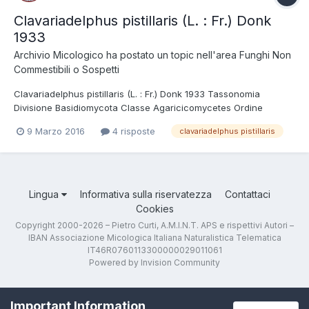
Clavariadelphus pistillaris (L. : Fr.) Donk
1933
Archivio Micologico
ha postato un topic nell'area
Funghi Non
Commestibili o Sospetti
Clavariadelphus pistillaris (L. : Fr.) Donk 1933 Tassonomia
Divisione Basidiomycota Classe Agaricicomycetes Ordine
Gomphales Famiglia Gomphaceae Foto e Descrizioni Al di là dell'
9 Marzo 2016
4 risposte
clavariadelphus pistillaris
aspetto appiattito, tronco della sommità dei carpofori, il
carattere della carne dolce è un buon metodo p...
Lingua
Informativa sulla riservatezza
Contattaci
Cookies
Copyright 2000-2026 – Pietro Curti, A.M.I.N.T. APS e rispettivi Autori –
IBAN Associazione Micologica Italiana Naturalistica Telematica
IT46R0760113300000029011061
Powered by Invision Community
Important Information