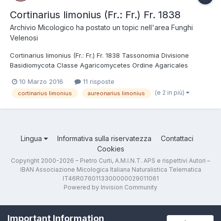
Cortinarius limonius (Fr.: Fr.) Fr. 1838
Archivio Micologico
ha postato un topic nell'area
Funghi
Velenosi
Cortinarius limonius (Fr.: Fr.) Fr. 1838 Tassonomia Divisione
Basidiomycota Classe Agaricomycetes Ordine Agaricales
Famiglia Cortinariaceae Genere Cortinarius Sottogenere
10 Marzo 2016
11 risposte
Leprocybe Sezione Limonii Nezdojm. Clade /limonius Sinonimi
(e 2 in più)
cortinarius limonius
aureonarius limonius
Cortinarius luteus Peck 1890 Cortinarius...
Lingua
Informativa sulla riservatezza
Contattaci
Cookies
Copyright 2000-2026 – Pietro Curti, A.M.I.N.T. APS e rispettivi Autori –
IBAN Associazione Micologica Italiana Naturalistica Telematica
IT46R0760113300000029011061
Powered by Invision Community
Important Information