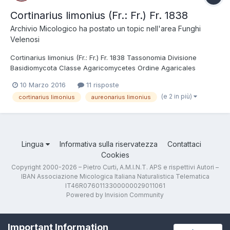
Cortinarius limonius (Fr.: Fr.) Fr. 1838
Archivio Micologico
ha postato un topic nell'area
Funghi
Velenosi
Cortinarius limonius (Fr.: Fr.) Fr. 1838 Tassonomia Divisione
Basidiomycota Classe Agaricomycetes Ordine Agaricales
Famiglia Cortinariaceae Genere Cortinarius Sottogenere
10 Marzo 2016
11 risposte
Leprocybe Sezione Limonii Nezdojm. Clade /limonius Sinonimi
(e 2 in più)
cortinarius limonius
aureonarius limonius
Cortinarius luteus Peck 1890 Cortinarius...
Lingua
Informativa sulla riservatezza
Contattaci
Cookies
Copyright 2000-2026 – Pietro Curti, A.M.I.N.T. APS e rispettivi Autori –
IBAN Associazione Micologica Italiana Naturalistica Telematica
IT46R0760113300000029011061
Powered by Invision Community
Important Information