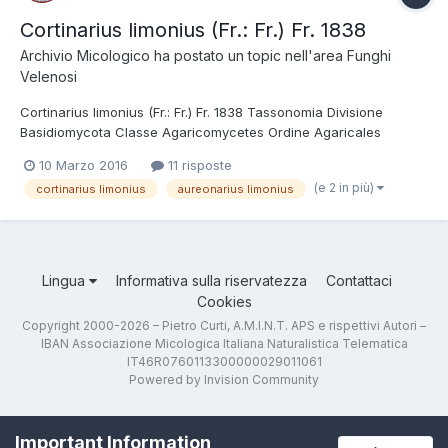
Cortinarius limonius (Fr.: Fr.) Fr. 1838
Archivio Micologico
ha postato un topic nell'area
Funghi
Velenosi
Cortinarius limonius (Fr.: Fr.) Fr. 1838 Tassonomia Divisione
Basidiomycota Classe Agaricomycetes Ordine Agaricales
Famiglia Cortinariaceae Genere Cortinarius Sottogenere
10 Marzo 2016
11 risposte
Leprocybe Sezione Limonii Nezdojm. Clade /limonius Sinonimi
(e 2 in più)
cortinarius limonius
aureonarius limonius
Cortinarius luteus Peck 1890 Cortinarius...
Lingua
Informativa sulla riservatezza
Contattaci
Cookies
Copyright 2000-2026 – Pietro Curti, A.M.I.N.T. APS e rispettivi Autori –
IBAN Associazione Micologica Italiana Naturalistica Telematica
IT46R0760113300000029011061
Powered by Invision Community
Important Information