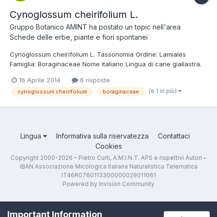
Cynoglossum cheirifolium L.
Gruppo Botanico AMINT
ha postato un topic nell'area
Schede delle erbe, piante e fiori spontanei
Cynoglossum cheirifolium L. Tassonomia Ordine: Lamiales
Famiglia: Boraginaceae Nome italiano Lingua di cane giallastra.
Foto e descrizione Pianta erbacea bienne, totalmente ricoperta
16 Aprile 2014
6 risposte
da un tomento biancastro, alta fino a 50 cm; fusti eretti, semplici
(e 1 in più)
cynoglossum cheirifolium
boraginaceae
o ramificati fin dalla bas...
Lingua
Informativa sulla riservatezza
Contattaci
Cookies
Copyright 2000-2026 – Pietro Curti, A.M.I.N.T. APS e rispettivi Autori –
IBAN Associazione Micologica Italiana Naturalistica Telematica
IT46R0760113300000029011061
Powered by Invision Community
Important Information