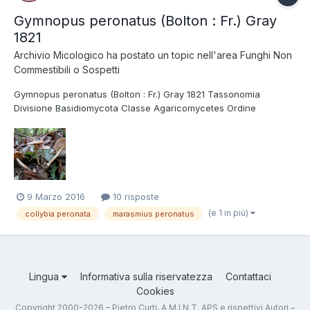
Gymnopus peronatus (Bolton : Fr.) Gray
1821
Archivio Micologico
ha postato un topic nell'area
Funghi Non
Commestibili o Sospetti
Gymnopus peronatus (Bolton : Fr.) Gray 1821 Tassonomia
Divisione Basidiomycota Classe Agaricomycetes Ordine
Agaricales Famiglia Omphalotaceae Sinonimi Collybia peronata
(Bolton : Fr.) P. Kumm. 1821 Marasmius peronatus (Bolton : Fr.) Fr.
1836 Foto e Descrizioni Si tratta...
9 Marzo 2016
10 risposte
(e 1 in più)
collybia peronata
marasmius peronatus
Lingua
Informativa sulla riservatezza
Contattaci
Cookies
Copyright 2000-2026 – Pietro Curti, A.M.I.N.T. APS e rispettivi Autori –