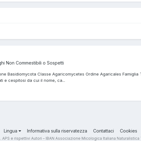
hi Non Commestibili o Sospetti
ione Basidiomycota Classe Agaricomycetes Ordine Agaricales Famiglia T
ti e cespitosi da cui il nome, ca...
Lingua
Informativa sulla riservatezza
Contattaci
Cookies
.T. APS e rispettivi Autori – IBAN Associazione Micologica Italiana Naturali