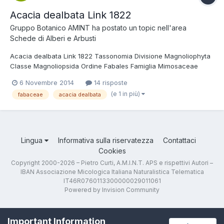
Acacia dealbata Link 1822
Gruppo Botanico AMINT
ha postato un topic nell'area
Schede di Alberi e Arbusti
Acacia dealbata Link 1822 Tassonomia Divisione Magnoliophyta
Classe Magnoliopsida Ordine Fabales Famiglia Mimosaceae
Nome italiano Mimosa. Foto e descrizione Albero perenne alto
6 Novembre 2014
14 risposte
fino a 30 metri, di origine australiana con portamento dapprima
(e 1 in più)
fabaceae
acacia dealbata
arbustivo e poi arboreo con l'a...
Lingua
Informativa sulla riservatezza
Contattaci
Cookies
Copyright 2000-2026 – Pietro Curti, A.M.I.N.T. APS e rispettivi Autori –
IBAN Associazione Micologica Italiana Naturalistica Telematica
IT46R0760113300000029011061
Powered by Invision Community
Important Information