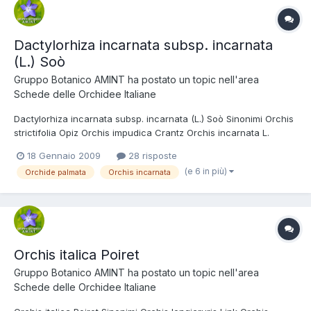
Dactylorhiza incarnata subsp. incarnata
(L.) Soò
Gruppo Botanico AMINT
ha postato un topic nell'area
Schede delle Orchidee Italiane
Dactylorhiza incarnata subsp. incarnata (L.) Soò Sinonimi Orchis
strictifolia Opiz Orchis impudica Crantz Orchis incarnata L.
Orchis haematodes Rchb. Dactylorchis incarnata (L.) Verm
18 Gennaio 2009
28 risposte
Dactylorchza gemmana (Pugsley) Aver. Tassonomia Regno:
(e 6 in più)
Orchide palmata
Orchis incarnata
Plantae Divisione: Magnoliophyta Classe: Liliopsida Ordine:...
Orchis italica Poiret
Gruppo Botanico AMINT
ha postato un topic nell'area
Schede delle Orchidee Italiane