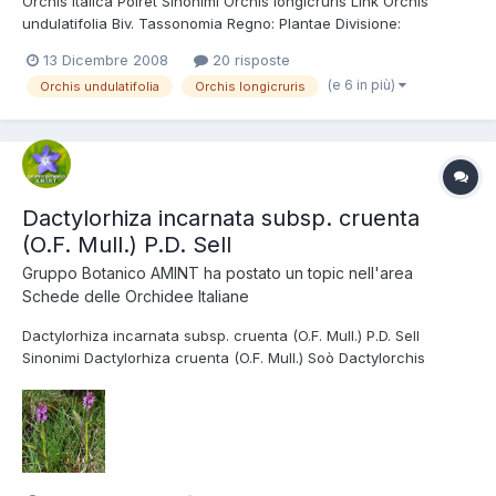
Orchis italica Poiret Sinonimi Orchis longicruris Link Orchis
undulatifolia Biv. Tassonomia Regno: Plantae Divisione:
Magnoliophyta Classe: Liliopsida Ordine: Orchidales Famiglia:
13 Dicembre 2008
20 risposte
Orchidaceae Nome italiano Orchidea italiana Uomo nudo
(e 6 in più)
Orchis undulatifolia
Orchis longicruris
Etimologia Il nome del genere deriva dal greco orchis=testicol...
Dactylorhiza incarnata subsp. cruenta
(O.F. Mull.) P.D. Sell
Gruppo Botanico AMINT
ha postato un topic nell'area
Schede delle Orchidee Italiane
Dactylorhiza incarnata subsp. cruenta (O.F. Mull.) P.D. Sell
Sinonimi Dactylorhiza cruenta (O.F. Mull.) Soò Dactylorchis
incarnata var. cruenta (O.F. Müll.) Verm. Dactylorhiza incarnata
subsp. haematodes (Rchb.) Soó Tassonomia Regno: Plantae
Divisione: Magnoliophyta Classe: Liliopsida Ordine: Orc...