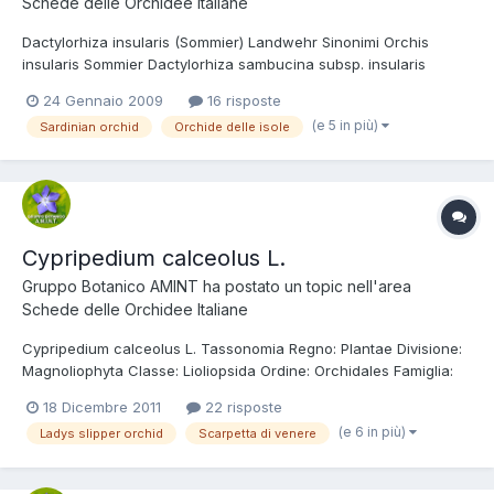
Schede delle Orchidee Italiane
Dactylorhiza insularis (Sommier) Landwehr Sinonimi Orchis
insularis Sommier Dactylorhiza sambucina subsp. insularis
(Sommier) Soò Dactylorhiza romana subsp. bartonii Huxley & P.F.
24 Gennaio 2009
16 risposte
Hunt Dactylorhiza insularis f. bartonii (Huxley & P.F. Hunt)
(e 5 in più)
Sardinian orchid
Orchide delle isole
Gathoye & D. Tyteca Dactylorhiza fasciculata (Tineo) Aver...
Cypripedium calceolus L.
Gruppo Botanico AMINT
ha postato un topic nell'area
Schede delle Orchidee Italiane
Cypripedium calceolus L. Tassonomia Regno: Plantae Divisione:
Magnoliophyta Classe: Lioliopsida Ordine: Orchidales Famiglia:
Orchidaceae Nome italiano Scarpetta di venere, pianella della
18 Dicembre 2011
22 risposte
madonna. Etimologia Il nome del genere deriva dal greco
(e 6 in più)
Ladys slipper orchid
Scarpetta di venere
cupris=cipride (nomignolo di venere) e pédilon=sandalo...