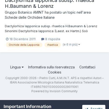
Dactylorhiza lapponica subsp. rhaetica
H.Baumann & Lorenz
Gruppo Botanico AMINT
ha postato un topic nell'area
Schede delle Orchidee Italiane
Dactylorhiza lapponica subsp. rhaetica H.Baumann & Lorenz
Sinonimi Dactylorhiza lapponica (Laest. ex Hartm.) Soò
Dactylorhiza traunsteineri subsp. lapponica (Laest. ex Hartm.)
18 Dicembre 2011
8 risposte
Soò Orchis angustifolia var. lapponica Laest. Orchis lapponica
(e 6 in più)
Orchide della Lapponia
rhaetica
Laest. ex Hartm. Tassonomia Regno: Plantae Divisione: Magno...
Lingua
Informativa sulla riservatezza
Contattaci
Cookies
Copyright 2000-2026 – Pietro Curti, A.M.I.N.T. APS e rispettivi Autori –
IBAN Associazione Micologica Italiana Naturalistica Telematica
IT46R0760113300000029011061
Powered by Invision Community
Important Information
Accetto