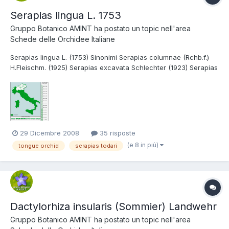
Serapias lingua L. 1753
Gruppo Botanico AMINT
ha postato un topic nell'area
Schede delle Orchidee Italiane
Serapias lingua L. (1753) Sinonimi Serapias columnae (Rchb.f.)
H.Fleischm. (1925) Serapias excavata Schlechter (1923) Serapias
oxyglottis Willd. (1805) Serapiastrum lingua (L.) A.A.Eaton (1908)
Serapias glabra Lapeyr. (1813) Tassonomia Divisione:
Magnoliophyta Classe: Liliopsid...
29 Dicembre 2008
35 risposte
(e 8 in più)
tongue orchid
serapias todari
Dactylorhiza insularis (Sommier) Landwehr
Gruppo Botanico AMINT
ha postato un topic nell'area