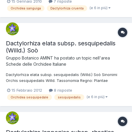
15 Gennaio 2010
7 risposte
(e 6 in più)
Orchidea sanguiga
Dactylorhiza cruenta
Dactylorhiza elata subsp. sesquipedalis
(Willd.) Soò
Gruppo Botanico AMINT
ha postato un topic nell'area
Schede delle Orchidee Italiane
Dactylorhiza elata subsp. sesquipedalis (Willd.) Soò Sinonimi
Orchis sesquipedalis Willd. Tassonomia Regno: Plantae
Divisione: Magnoliophyta Classe: Liliopsida Ordine: Orchidales
15 Febbraio 2012
8 risposte
Famiglia: Orchidaceae Nome italiano Orchidea sesquipedale.
(e 6 in più)
Orchidea sesquipedale
sesquipedalis
Etimologia Il nome del genere deriva dal greco dactylos=di...