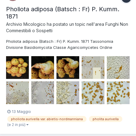
Pholiota adiposa (Batsch : Fr) P. Kumm.
1871
Archivio Micologico
ha postato un topic nell'area
Funghi Non
Commestibili o Sospetti
Pholiota adiposa (Batsch : Fr) P. Kumm. 1871 Tassonomia
Divisione Basidiomycota Classe Agaricomycetes Ordine
Agaricales Famiglia Strophariaceae Sinonimi Pholiota lilacifolia
P.D. Orton 1976 Pholiota aurivella var. abietis-nordmanniana
Singer 1930 Note tassonomiche Alcun...
13 Maggio
pholiota aurivella var. abietis-nordmanniana
pholita aurivella
(e 2 in più)