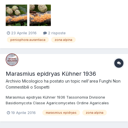
Byssomerulius aurantiacus (Bres.) Gilb. 1974 Corticium
aurantiacum Bres. 1892 Kneiffia aurantiaca (Bres.) Bres. 1903
Regione Trentino, Cles (TN), Loc. Malgaroi; A...
23 Aprile 2016
2 risposte
peniophora aurantiaca
zona alpina
Marasmius epidryas Kühner 1936
Archivio Micologico
ha postato un topic nell'area
Funghi Non
Commestibili o Sospetti
Marasmius epidryas Kühner 1936 Tassonomia Divisione
Basidiomycota Classe Agaricomycetes Ordine Agaricales
Famiglia Marasmiaceae Foto e Descrizioni Ritrovamento a Passo
19 Aprile 2016
marasmius epidryas
zona alpina
dello Stelvio, Valle dei Vitelli, prateria alpina a 2400 m s.l.m..
Specie che risulta essere strettamente legata...