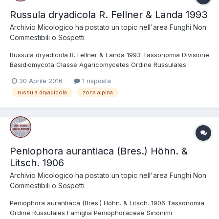
Russula dryadicola R. Fellner & Landa 1993
Archivio Micologico
ha postato un topic nell'area
Funghi Non
Commestibili o Sospetti
Russula dryadicola R. Fellner & Landa 1993 Tassonomia Divisione
Basidiomycota Classe Agaricomycetes Ordine Russulales
Famiglia Russulaceae Foto e Descrizioni Ritrovamento a Passo
30 Aprile 2016
1 risposta
dello Stelvio, Valle dei Vitelli, prateria alpina a 2400 m s.l.m..Le
russula dryadicola
zona alpina
grosse dimensioni, caratteristic...
Peniophora aurantiaca (Bres.) Höhn. &
Litsch. 1906
Archivio Micologico
ha postato un topic nell'area
Funghi Non
Commestibili o Sospetti
Peniophora aurantiaca (Bres.) Höhn. & Litsch. 1906 Tassonomia
Ordine Russulales Famiglia Peniophoraceae Sinonimi