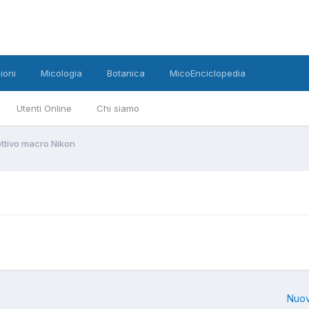
ioni
Micologia
Botanica
MicoEnciclopedia
Utenti Online
Chi siamo
ttivo macro Nikon
Nuov