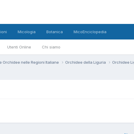
ioni
Micologia
Botanica
MicoEnciclopedia
Utenti Online
Chi siamo
e Orchidee nelle Regioni Italiane
Orchidee della Liguria
Orchidee L