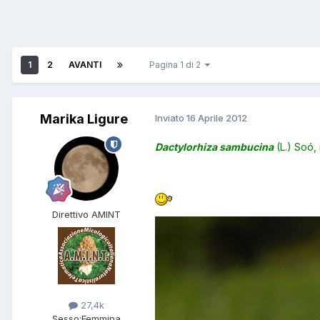
1
2
AVANTI
Pagina 1 di 2
Marika Ligure
Inviato
16 Aprile 2012
Dactylorhiza sambucina
(L.) Soó, 
Direttivo AMINT
27,4k
Sesso:
Femmina