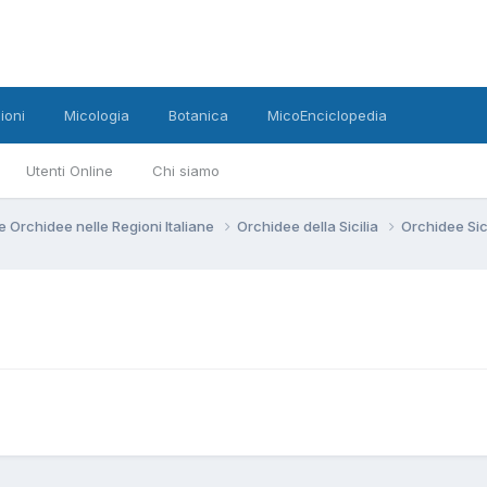
ioni
Micologia
Botanica
MicoEnciclopedia
Utenti Online
Chi siamo
e Orchidee nelle Regioni Italiane
Orchidee della Sicilia
Orchidee Sic