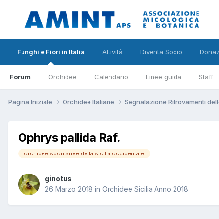
Funghi e Fiori in Italia
Attività
Diventa Socio
Donaz
Forum
Orchidee
Calendario
Linee guida
Staff
Pagina Iniziale
Orchidee Italiane
Segnalazione Ritrovamenti dell
Ophrys pallida Raf.
orchidee spontanee della sicilia occidentale
ginotus
26 Marzo 2018
in
Orchidee Sicilia Anno 2018