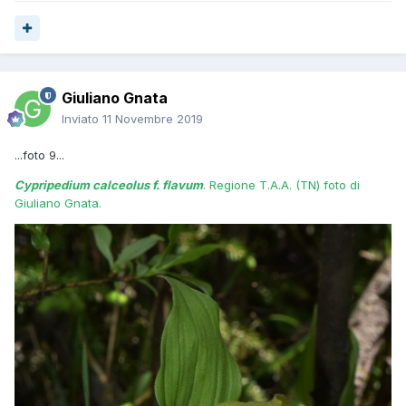
Giuliano Gnata
Inviato
11 Novembre 2019
...foto 9...
Cypripedium calceolus f. flavum
. Regione T.A.A. (TN) foto di
Giuliano Gnata.