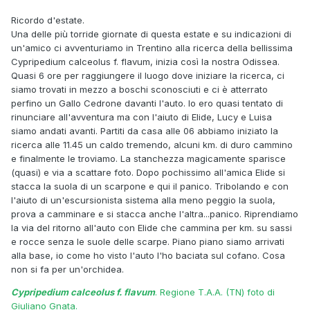
Ricordo d'estate.
Una delle più torride giornate di questa estate e su indicazioni di
un'amico ci avventuriamo in Trentino alla ricerca della bellissima
Cypripedium calceolus f. flavum, inizia così la nostra Odissea.
Quasi 6 ore per raggiungere il luogo dove iniziare la ricerca, ci
siamo trovati in mezzo a boschi sconosciuti e ci è atterrato
perfino un Gallo Cedrone davanti l'auto. Io ero quasi tentato di
rinunciare all'avventura ma con l'aiuto di Elide, Lucy e Luisa
siamo an
dati avanti. Partiti da casa alle 06 abbiamo iniziato la
ricerca alle 11.45 un caldo tremendo, alcuni km. di duro cammino
e finalmente le troviamo. La stanchezza magicamente sparisce
(quasi) e via a scattare foto. Dopo pochissimo all'amica Elide si
stacca la suola di un scarpone e qui il panico. Tribolando e con
l'aiuto di un'escursionista sistema alla meno peggio la suola,
prova a camminare e si stacca anche l'altra...panico. Riprendiamo
la via del ritorno all'auto con Elide che cammina per km. su sassi
e rocce senza le suole delle scarpe. Piano piano siamo arrivati
alla base, io come ho visto l'auto l'ho baciata sul cofano. Cosa
non si fa per un'orchidea.
Cypripedium calceolus f. flavum
. Regione T.A.A. (TN) foto di
Giuliano Gnata.