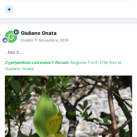
Giuliano Gnata
Inviato
11 Novembre 2019
...foto 5...
Cypripedium calceolus f. flavum
. Regione T.A.A. (TN) foto di
Giuliano Gnata.