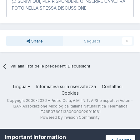
SCRIVI QUI, PER RISPONDERE O INSERIRE UN'ALTRA
FOTO NELLA STESSA DISCUSSIONE
Share
Seguaci
0
Vai alla lista delle precedenti Discussioni
Lingua
Informativa sulla riservatezza
Contattaci
Cookies
Copyright 2000-2026 – Pietro Curti, A.M.I.N.T. APS e rispettivi Autori –
IBAN Associazione Micologica Italiana Naturalistica Telematica
IT46R0760113300000029011061
Powered by Invision Community
Important Information