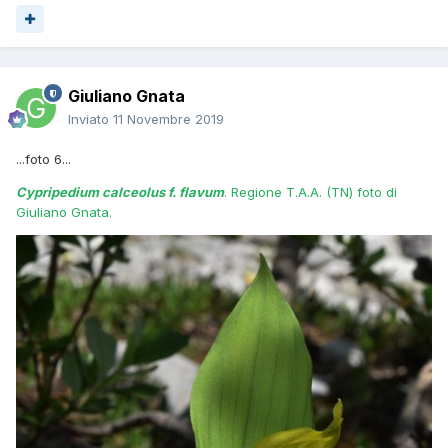
Giuliano Gnata
Inviato
11 Novembre 2019
...foto 6...
Cypripedium calceolus f. flavum
. Regione T.A.A. (TN) foto di
Giuliano Gnata.