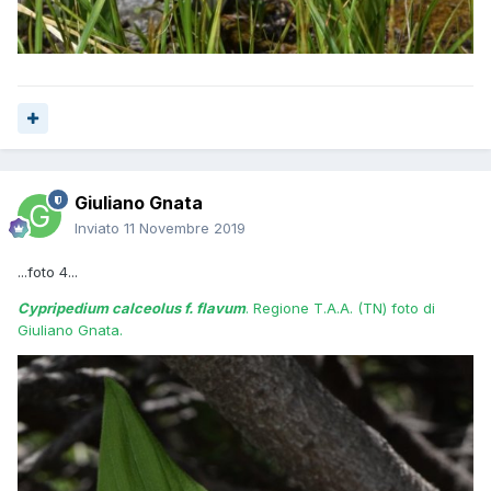
Giuliano Gnata
Inviato
11 Novembre 2019
...foto 4...
Cypripedium calceolus f. flavum
. Regione T.A.A. (TN) foto di
Giuliano Gnata.