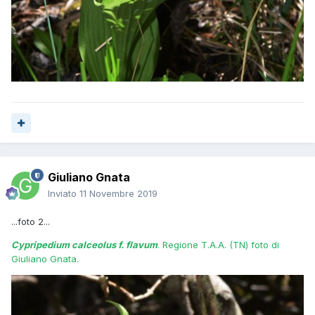
Giuliano Gnata
Inviato
11 Novembre 2019
...foto 2...
Cypripedium calceolus f. flavum
. Regione T.A.A. (TN) foto di
Giuliano Gnata.