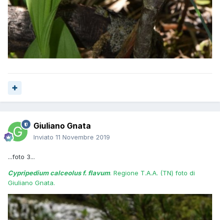
Giuliano Gnata
Inviato
11 Novembre 2019
...foto 3...
Cypripedium calceolus f. flavum
. Regione T.A.A. (TN) foto di
Giuliano Gnata.