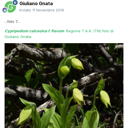
Giuliano Gnata
Inviato
11 Novembre 2019
...foto 7...
Cypripedium calceolus f. flavum
. Regione T.A.A. (TN) foto di
Giuliano Gnata.