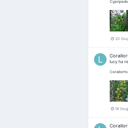
Cypripedi
20 Giu
Corallor
lucy
ha ri
Corallorhi
18 Giu
Corallor