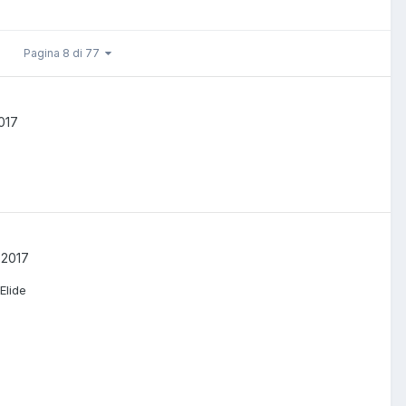
Pagina 8 di 77
017
 2017
Elide