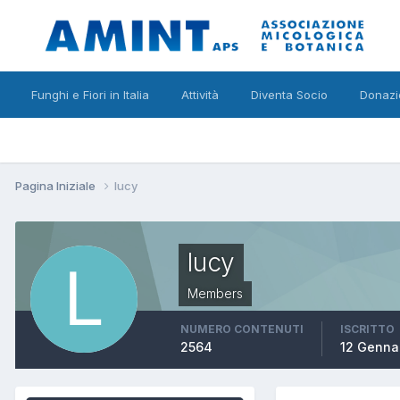
Funghi e Fiori in Italia
Attività
Diventa Socio
Donazi
Pagina Iniziale
lucy
lucy
Members
NUMERO CONTENUTI
ISCRITTO
2564
12 Genna