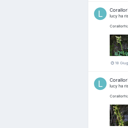
Corallor
lucy
ha ri
Corallorhi
18 Giu
Corallor
lucy
ha ri
Corallorhi