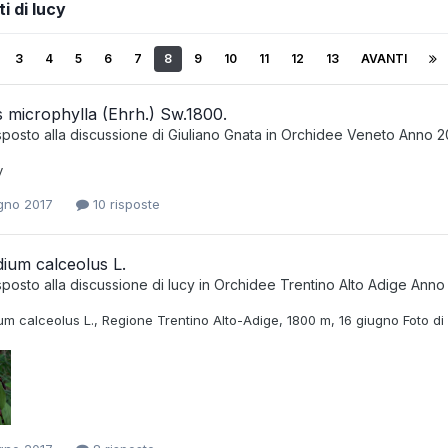
i di lucy
3
4
5
6
7
8
9
10
11
12
13
AVANTI
s microphylla (Ehrh.) Sw.1800.
sposto alla discussione di
Giuliano Gnata
in
Orchidee Veneto Anno 2
y
gno 2017
10 risposte
ium calceolus L.
sposto alla discussione di
lucy
in
Orchidee Trentino Alto Adige Anno
m calceolus L., Regione Trentino Alto-Adige, 1800 m, 16 giugno Foto di 