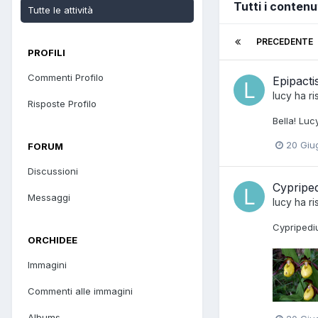
Tutti i contenut
Tutte le attività
PRECEDENTE
PROFILI
Commenti Profilo
Epipacti
lucy
ha ri
Risposte Profilo
Bella! Luc
20 Giu
FORUM
Discussioni
Cypriped
Messaggi
lucy
ha ri
Cypripediu
ORCHIDEE
Immagini
Commenti alle immagini
Albums