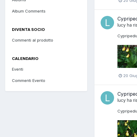
20 Giu
Album Comments
Cypriped
lucy
ha ri
DIVENTA SOCIO
Cypripediu
Commenti al prodotto
CALENDARIO
Eventi
20 Giu
Commenti Evento
Cypriped
lucy
ha ri
Cypripedi