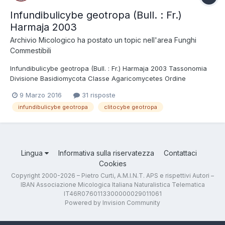
Infundibulicybe geotropa (Bull. : Fr.)
Harmaja 2003
Archivio Micologico
ha postato un topic nell'area
Funghi
Commestibili
Infundibulicybe geotropa (Bull. : Fr.) Harmaja 2003 Tassonomia
Divisione Basidiomycota Classe Agaricomycetes Ordine
Agaricales Famiglia Tricholomataceae Nome italiano Fungo di
9 Marzo 2016
31 risposte
San Martino, Cimballo. Sinonimi Clitocybe geotropa (Bull. : Fr.)
infundibulicybe geotropa
clitocybe geotropa
Quél. 1872 Etimologia Da...
Lingua
Informativa sulla riservatezza
Contattaci
Cookies
Copyright 2000-2026 – Pietro Curti, A.M.I.N.T. APS e rispettivi Autori –
IBAN Associazione Micologica Italiana Naturalistica Telematica
IT46R0760113300000029011061
Powered by Invision Community