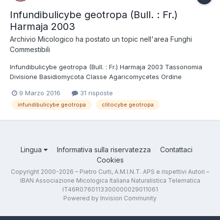
Infundibulicybe geotropa (Bull. : Fr.)
Harmaja 2003
Archivio Micologico
ha postato un topic nell'area
Funghi
Commestibili
Infundibulicybe geotropa (Bull. : Fr.) Harmaja 2003 Tassonomia
Divisione Basidiomycota Classe Agaricomycetes Ordine
Agaricales Famiglia Tricholomataceae Nome italiano Fungo di
9 Marzo 2016
31 risposte
San Martino, Cimballo. Sinonimi Clitocybe geotropa (Bull. : Fr.)
infundibulicybe geotropa
clitocybe geotropa
Quél. 1872 Etimologia Da...
Lingua
Informativa sulla riservatezza
Contattaci
Cookies
Copyright 2000-2026 – Pietro Curti, A.M.I.N.T. APS e rispettivi Autori –
IBAN Associazione Micologica Italiana Naturalistica Telematica
IT46R0760113300000029011061
Powered by Invision Community