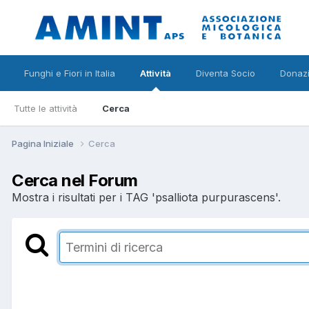
Funghi e Fiori in Italia
Attività
Diventa Socio
Donazi
Tutte le attività
Cerca
Pagina Iniziale
Cerca
Cerca nel Forum
Mostra i risultati per i TAG 'psalliota purpurascens'.