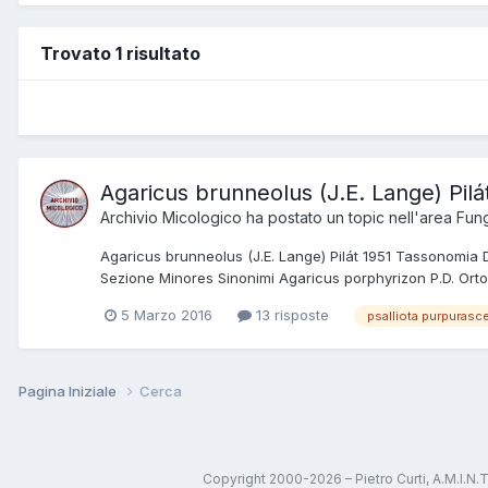
Trovato 1 risultato
Agaricus brunneolus (J.E. Lange) Pilá
Archivio Micologico
ha postato un topic nell'area
Fung
Agaricus brunneolus (J.E. Lange) Pilát 1951 Tassonomi
Sezione Minores Sinonimi Agaricus porphyrizon P.D. Orto
5 Marzo 2016
13 risposte
psalliota purpurasc
Pagina Iniziale
Cerca
Copyright 2000-2026 – Pietro Curti, A.M.I.N