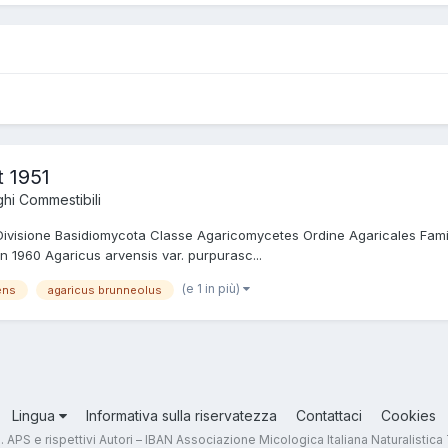
t 1951
hi Commestibili
a Divisione Basidiomycota Classe Agaricomycetes Ordine Agaricales Fa
n 1960 Agaricus arvensis var. purpurasc...
(e 1 in più)
ens
agaricus brunneolus
Lingua
Informativa sulla riservatezza
Contattaci
Cookies
.T. APS e rispettivi Autori – IBAN Associazione Micologica Italiana Naturali