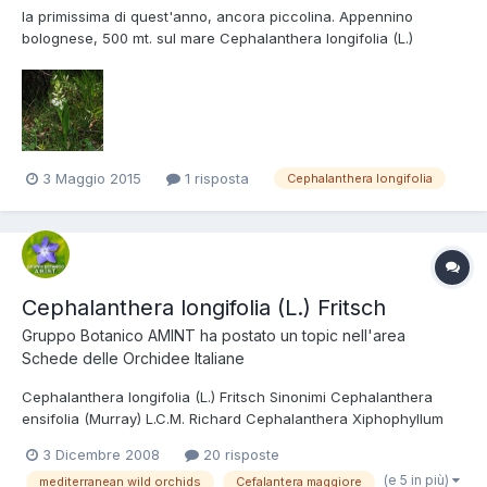
la primissima di quest'anno, ancora piccolina. Appennino
bolognese, 500 mt. sul mare Cephalanthera longifolia (L.)
Fritsch, Regione Emilia Romagna, Maggio 2015 - foto di
Annamaria Bononcini
3 Maggio 2015
1 risposta
Cephalanthera longifolia
Cephalanthera longifolia (L.) Fritsch
Gruppo Botanico AMINT
ha postato un topic nell'area
Schede delle Orchidee Italiane
Cephalanthera longifolia (L.) Fritsch Sinonimi Cephalanthera
ensifolia (Murray) L.C.M. Richard Cephalanthera Xiphophyllum
Rchb. Serapias helleborine L. var. longifolia L. Cephalanthera
3 Dicembre 2008
20 risposte
angustifolia Simonk. Tassonomia Regno: Plantae Divisione:
(e 5 in più)
mediterranean wild orchids
Cefalantera maggiore
Magnoliophyta Classe: Liliopsida Ordine: Orchidales Fam...