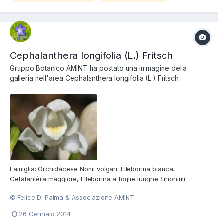
Cephalanthera longifolia (L.) Fritsch
Gruppo Botanico AMINT
ha postato una immagine della
galleria nell'area
Cephalanthera longifolia (L.) Fritsch
Famiglia: Orchidaceae Nomi volgari: Elleborina bianca,
Cefalantèra maggiore, Elleborina a foglie lunghe Sinonimi:
Cephalanthera ensifolia (Murray) L.C.M. Richard, Cephalanthera
© Felice Di Palma & Associazione AMINT
Xiphophyllum Rchb., Serapias helleborine L. var. longifolia L.,
Cephalanthera angustifolia Simonk. Foto di Felice Di Pal...
26 Gennaio 2014