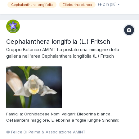
(e 2 in più)
Cephalanthera longifolia
Elleborina bianca
Cephalanthera longifolia (L.) Fritsch
Gruppo Botanico AMINT
ha postato una immagine della
galleria nell'area
Cephalanthera longifolia (L.) Fritsch
Famiglia: Orchidaceae Nomi volgari: Elleborina bianca,
Cefalantèra maggiore, Elleborina a foglie lunghe Sinonimi:
Cephalanthera ensifolia (Murray) L.C.M. Richard, Cephalanthera
© Felice Di Palma & Associazione AMINT
Xiphophyllum Rchb., Serapias helleborine L. var. longifolia L.,
Cephalanthera angustifolia Simonk. Foto di Felice Di Pal...