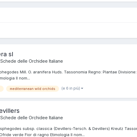
ra sl
a
Schede delle Orchidee Italiane
sphegodes Mill. O. aranifera Huds. Tassonomia Regno: Plantae Divisione:
ologia Il nom...
(e 6 in più)
mediterranean wild orchids
villers
a
Schede delle Orchidee Italiane
. sphegodes subsp. classica (Devillers-Tersch. & Devillers) Kreutz Tass
ride verde Fior di ragno Etimologia Il nom...