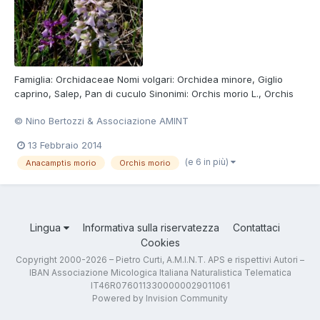
Famiglia: Orchidaceae Nomi volgari: Orchidea minore, Giglio
caprino, Salep, Pan di cuculo Sinonimi: Orchis morio L., Orchis
morio subsp. picta (Loisel.) K. Richt., Orchis Picta Loisel. Foto di
© Nino Bertozzi & Associazione AMINT
Nino Bertozzi Consulta la scheda della Specie
13 Febbraio 2014
(e 6 in più)
Anacamptis morio
Orchis morio
Lingua
Informativa sulla riservatezza
Contattaci
Cookies
Copyright 2000-2026 – Pietro Curti, A.M.I.N.T. APS e rispettivi Autori –
IBAN Associazione Micologica Italiana Naturalistica Telematica
IT46R0760113300000029011061
Powered by Invision Community