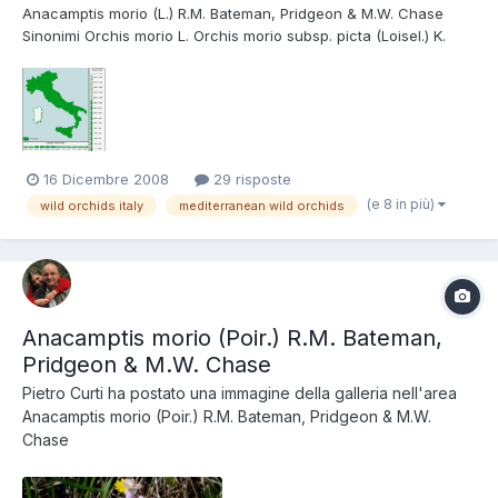
Anacamptis morio (L.) R.M. Bateman, Pridgeon & M.W. Chase
Sinonimi Orchis morio L. Orchis morio subsp. picta (Loisel.) K.
Richt. Orchis Picta Loisel. Tassonomia Regno: Plantae Divisione:
Magnoliophyta Classe: Liliopsida Ordine: Orchidales Famiglia:
Orchidaceae Nome italiano Giglio caprino Pan di...
16 Dicembre 2008
29 risposte
(e 8 in più)
wild orchids italy
mediterranean wild orchids
Anacamptis morio (Poir.) R.M. Bateman,
Pridgeon & M.W. Chase
Pietro Curti
ha postato una immagine della galleria nell'area
Anacamptis morio (Poir.) R.M. Bateman, Pridgeon & M.W.
Chase