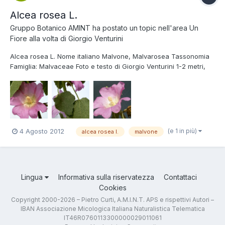
Alcea rosea L.
Gruppo Botanico AMINT
ha postato un topic nell'area
Un
Fiore alla volta di Giorgio Venturini
Alcea rosea L. Nome italiano Malvone, Malvarosea Tassonomia
Famiglia: Malvaceae Foto e testo di Giorgio Venturini 1-2 metri,
fiori fino a 9 cm. Comune ai bordi delle strade. Roma 0ttobre.
Alcea, dal greco alke, forza, rimedio, per i poteri medicinali.
(e 1 in più)
4 Agosto 2012
alcea rosea l.
malvone
Lingua
Informativa sulla riservatezza
Contattaci
Cookies
Copyright 2000-2026 – Pietro Curti, A.M.I.N.T. APS e rispettivi Autori –
IBAN Associazione Micologica Italiana Naturalistica Telematica
IT46R0760113300000029011061