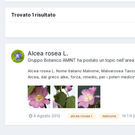
Trovato 1 risultato
Alcea rosea L.
Gruppo Botanico AMINT
ha postato un topic nell'are
Alcea rosea L. Nome italiano Malvone, Malvarosea Tassono
Alcea, dal greco alke, forza, rimedio, per i poteri medicin
(e 1 in 
4 Agosto 2012
alcea rosea l.
malvone