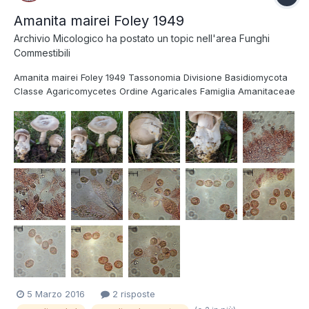
Amanita mairei Foley 1949
Archivio Micologico
ha postato un topic nell'area
Funghi
Commestibili
Amanita mairei Foley 1949 Tassonomia Divisione Basidiomycota
Classe Agaricomycetes Ordine Agaricales Famiglia Amanitaceae
Genere Amanita Sottogenere Amanitopsis Sezione Amanitopsis
Sinonimi Amanita argentea Huijsman 1959 [sinonimia non
condivisa da tutti gli autori, vedi paragra...
5 Marzo 2016
2 risposte