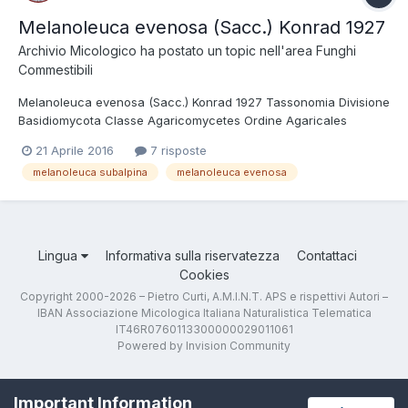
Melanoleuca evenosa (Sacc.) Konrad 1927
Archivio Micologico
ha postato un topic nell'area
Funghi
Commestibili
Melanoleuca evenosa (Sacc.) Konrad 1927 Tassonomia Divisione
Basidiomycota Classe Agaricomycetes Ordine Agaricales
Famiglia Melanoleucaceae Genere Melanoleuca Sezione
21 Aprile 2016
7 risposte
Alboflavidae Sinonimi Melanoleuca subalpina (Britzelm.)
melanoleuca subalpina
melanoleuca evenosa
Bresinsky & Stangl 1976 Etimologia Dal latino...
Lingua
Informativa sulla riservatezza
Contattaci
Cookies
Copyright 2000-2026 – Pietro Curti, A.M.I.N.T. APS e rispettivi Autori –
IBAN Associazione Micologica Italiana Naturalistica Telematica
IT46R0760113300000029011061
Powered by Invision Community
Important Information