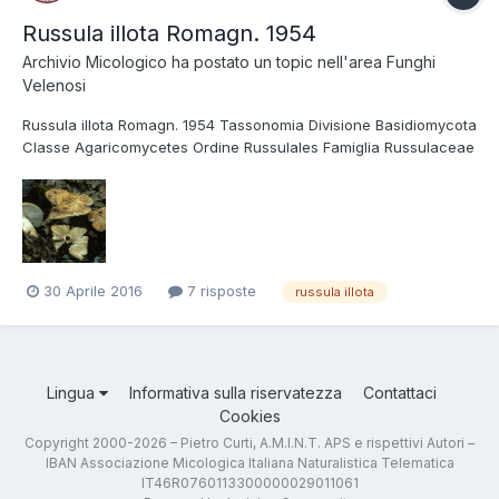
Russula illota Romagn. 1954
Archivio Micologico
ha postato un topic nell'area
Funghi
Velenosi
Russula illota Romagn. 1954 Tassonomia Divisione Basidiomycota
Classe Agaricomycetes Ordine Russulales Famiglia Russulaceae
Foto e Descrizioni Russula illota è inserita nel gruppo della
subsezione Foetentinae, i caratteri comuni ai taxa di questa
sezione in linea generale sono: s...
30 Aprile 2016
7 risposte
russula illota
Lingua
Informativa sulla riservatezza
Contattaci
Cookies
Copyright 2000-2026 – Pietro Curti, A.M.I.N.T. APS e rispettivi Autori –
IBAN Associazione Micologica Italiana Naturalistica Telematica
IT46R0760113300000029011061